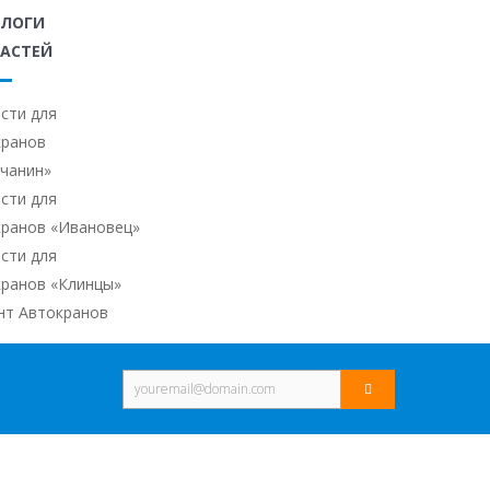
АЛОГИ
АСТЕЙ
сти для
кранов
ичанин»
сти для
кранов «Ивановец»
сти для
кранов «Клинцы»
нт Автокранов