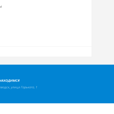
НАХОДИМСЯ
оводск
,
улица Горького, 1