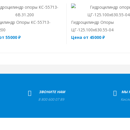
цилиндр Опоры КС-55713-
Гидроцилиндр Опоры
200
ЦГ-125.100х630.55-04
от 55000 ₽
Цена от 45000 ₽
+
ЗВОНИТЕ НАМ
+
МЫ 
8 800 600 07 89
Кисл