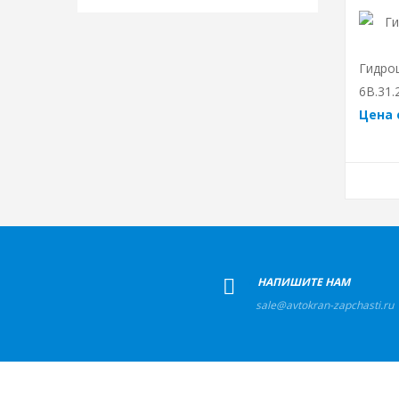
Гидро
6В.31.
Цена 
+
НАПИШИТЕ НАМ
sale@avtokran-zapchasti.ru