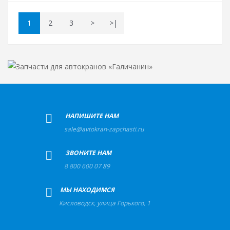
1
2
3
>
>|
+
НАПИШИТЕ НАМ
sale@avtokran-zapchasti.ru
+
ЗВОНИТЕ НАМ
8 800 600 07 89
+
МЫ НАХОДИМСЯ
Кисловодск
,
улица Горького, 1