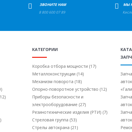
+
ЗВОНИТЕ НАМ
+
МЫ 
8 800 600 07 89
Кисл
КАТЕГОРИИ
КАТ
ЗАПЧ
Коробка отбора мощности (17)
Металлоконструкции (14)
Запча
Механизм поворота (18)
авто
0)
Опорно-поворотное устройство (12)
«Гал
12)
Приборы безопасности и
Запча
электрооборудование (27)
авто
Резинотехнические изделия (РТИ) (7)
Запча
)
Стреловая группа (53)
авто
Стрелы автокрана (21)
Ремо