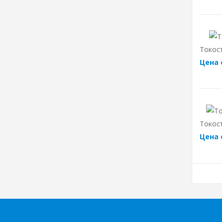
Токос
Цена 
Токос
Цена 