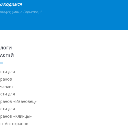
НАХОДИМСЯ
оводск
,
улица Горького, 1
АЛОГИ
АСТЕЙ
сти для
кранов
ичанин»
сти для
кранов «Ивановец»
сти для
кранов «Клинцы»
нт Автокранов