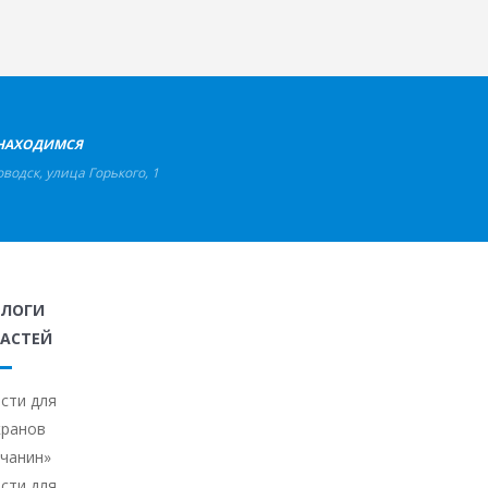
НАХОДИМСЯ
оводск
,
улица Горького, 1
АЛОГИ
АСТЕЙ
сти для
кранов
ичанин»
сти для