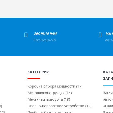
+
ЗВОНИТЕ НАМ
+
МЫ 
8 800 600 07 89
Кисл
КАТЕГОРИИ
КАТ
ЗАПЧ
Коробка отбора мощности (17)
Металлоконструкции (14)
Запча
Механизм поворота (18)
авто
0)
Опорно-поворотное устройство (12)
«Гал
12)
Приборы безопасности и
Запча