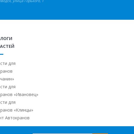
оводск
,
улица Горького, 1
АЛОГИ
АСТЕЙ
сти для
кранов
ичанин»
сти для
кранов «Ивановец»
сти для
кранов «Клинцы»
нт Автокранов