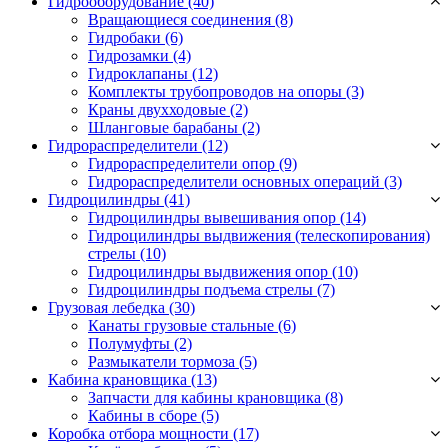
Гидрооборудование (40)
Вращающиеся соединения
(8)
Гидробаки
(6)
Гидрозамки
(4)
Гидроклапаны
(12)
Комплекты трубопроводов на опоры
(3)
Краны двухходовые
(2)
Шланговые барабаны
(2)
Гидрораспределители (12)
Гидрораспределители опор
(9)
Гидрораспределители основных операций
(3)
Гидроцилиндры (41)
Гидроцилиндры вывешивания опор
(14)
Гидроцилиндры выдвижения (телескопирования)
стрелы
(10)
Гидроцилиндры выдвижения опор
(10)
Гидроцилиндры подъема стрелы
(7)
Грузовая лебедка (30)
Канаты грузовые стальные
(6)
Полумуфты
(2)
Размыкатели тормоза
(5)
Кабина крановщика (13)
Запчасти для кабины крановщика
(8)
Кабины в сборе
(5)
Коробка отбора мощности (17)