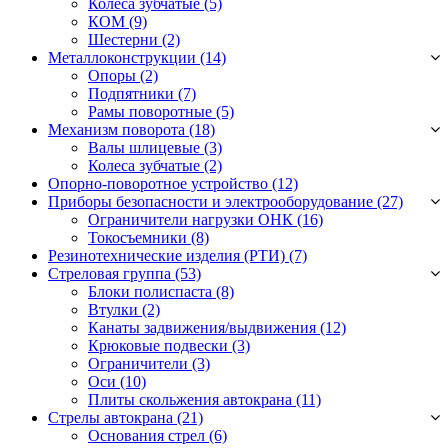
Колёса зубчатые
(5)
КОМ
(9)
Шестерни
(2)
Металлоконструкции (14)
Опоры
(2)
Подпятники
(7)
Рамы поворотные
(5)
Механизм поворота (18)
Валы шлицевые
(3)
Колеса зубчатые
(2)
Опорно-поворотное устройство (12)
Приборы безопасности и электрооборудование (27)
Ограничители нагрузки ОНК
(16)
Токосъемники
(8)
Резинотехнические изделия (РТИ) (7)
Стреловая группа (53)
Блоки полиспаста
(8)
Втулки
(2)
Канаты задвижения/выдвижения
(12)
Крюковые подвески
(3)
Ограничители
(3)
Оси
(10)
Плиты скольжения автокрана
(11)
Стрелы автокрана (21)
Основания стрел
(6)