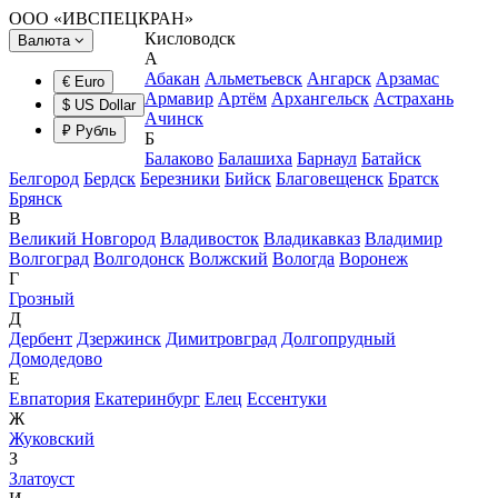
ООО «ИВСПЕЦКРАН»
Кисловодск
Валюта
А
Абакан
Альметьевск
Ангарск
Арзамас
€ Euro
Армавир
Артём
Архангельск
Астрахань
$ US Dollar
Ачинск
₽ Рубль
Б
Балаково
Балашиха
Барнаул
Батайск
Белгород
Бердск
Березники
Бийск
Благовещенск
Братск
Брянск
В
Великий Новгород
Владивосток
Владикавказ
Владимир
Волгоград
Волгодонск
Волжский
Вологда
Воронеж
Г
Грозный
Д
Дербент
Дзержинск
Димитровград
Долгопрудный
Домодедово
Е
Евпатория
Екатеринбург
Елец
Ессентуки
Ж
Жуковский
З
Златоуст