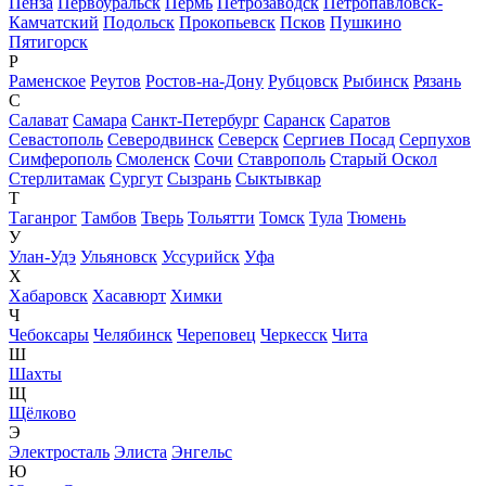
Пенза
Первоуральск
Пермь
Петрозаводск
Петропавловск-
Камчатский
Подольск
Прокопьевск
Псков
Пушкино
Пятигорск
Р
Раменское
Реутов
Ростов-на-Дону
Рубцовск
Рыбинск
Рязань
С
Салават
Самара
Санкт-Петербург
Саранск
Саратов
Севастополь
Северодвинск
Северск
Сергиев Посад
Серпухов
Симферополь
Смоленск
Сочи
Ставрополь
Старый Оскол
Стерлитамак
Сургут
Сызрань
Сыктывкар
Т
Таганрог
Тамбов
Тверь
Тольятти
Томск
Тула
Тюмень
У
Улан-Удэ
Ульяновск
Уссурийск
Уфа
Х
Хабаровск
Хасавюрт
Химки
Ч
Чебоксары
Челябинск
Череповец
Черкесск
Чита
Ш
Шахты
Щ
Щёлково
Э
Электросталь
Элиста
Энгельс
Ю