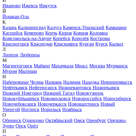
И
Иваново
Ижевск
Иркутск
Й
Йошкар-Ола
К
Казань
Калининград
Калуга
Каменск-Уральский
Камышин
Каспийск
Кемерово
Керчь
Киров
Ковров
Коломна
Комсомольск-на-Амуре
Копейск
Королёв
Кострома
Красногорск
Краснодар
Красноярск
Курган
Курск
Кызыл
Л
Липецк
Люберцы
М
Магнитогорск
Майкоп
Махачкала
Миасс
Москва
Мурманск
Муром
Мытищи
Н
Набережные Челны
Назрань
Нальчик
Находка
Невинномысск
Нефтекамск
Нефтеюганск
Нижневартовск
Нижнекамск
Нижний Новгород
Нижний Тагил
Новокузнецк
Новокуйбышевск
Новомосковск
Новороссийск
Новосибирск
Новочебоксарск
Новочеркасск
Новошахтинск
Новый
Уренгой
Ногинск
Норильск
Ноябрьск
О
Обнинск
Одинцово
Октябрьский
Омск
Оренбург
Орехово-
Зуево
Орск
Орёл
П