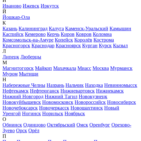
И
Иваново
Ижевск
Иркутск
Й
Йошкар-Ола
К
Казань
Калининград
Калуга
Каменск-Уральский
Камышин
Каспийск
Кемерово
Керчь
Киров
Ковров
Коломна
Комсомольск-на-Амуре
Копейск
Королёв
Кострома
Красногорск
Краснодар
Красноярск
Курган
Курск
Кызыл
Л
Липецк
Люберцы
М
Магнитогорск
Майкоп
Махачкала
Миасс
Москва
Мурманск
Муром
Мытищи
Н
Набережные Челны
Назрань
Нальчик
Находка
Невинномысск
Нефтекамск
Нефтеюганск
Нижневартовск
Нижнекамск
Нижний Новгород
Нижний Тагил
Новокузнецк
Новокуйбышевск
Новомосковск
Новороссийск
Новосибирск
Новочебоксарск
Новочеркасск
Новошахтинск
Новый
Уренгой
Ногинск
Норильск
Ноябрьск
О
Обнинск
Одинцово
Октябрьский
Омск
Оренбург
Орехово-
Зуево
Орск
Орёл
П