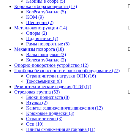
Кабины в сборе
(5)
Коробка отбора мощности (17)
Колёса зубчатые
(5)
КОМ
(9)
Шестерни
(2)
Металлоконструкции (14)
Опоры
(2)
Подпятники
(7)
Рамы поворотные
(5)
Механизм поворота (18)
Валы шлицевые
(3)
Колеса зубчатые
(2)
Опорно-поворотное устройство (12)
Приборы безопасности и электрооборудование (27)
Ограничители нагрузки ОНК
(16)
Токосъемники
(8)
Резинотехнические изделия (РТИ) (7)
Стреловая группа (53)
Блоки полиспаста
(8)
Втулки
(2)
Канаты задвижения/выдвижения
(12)
Крюковые подвески
(3)
Ограничители
(3)
Оси
(10)
Плиты скольжения автокрана
(11)