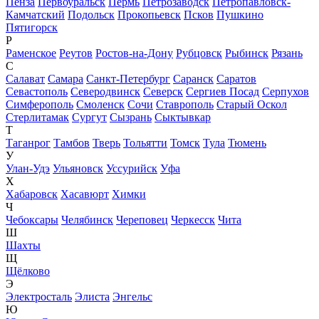
Пенза
Первоуральск
Пермь
Петрозаводск
Петропавловск-
Камчатский
Подольск
Прокопьевск
Псков
Пушкино
Пятигорск
Р
Раменское
Реутов
Ростов-на-Дону
Рубцовск
Рыбинск
Рязань
С
Салават
Самара
Санкт-Петербург
Саранск
Саратов
Севастополь
Северодвинск
Северск
Сергиев Посад
Серпухов
Симферополь
Смоленск
Сочи
Ставрополь
Старый Оскол
Стерлитамак
Сургут
Сызрань
Сыктывкар
Т
Таганрог
Тамбов
Тверь
Тольятти
Томск
Тула
Тюмень
У
Улан-Удэ
Ульяновск
Уссурийск
Уфа
Х
Хабаровск
Хасавюрт
Химки
Ч
Чебоксары
Челябинск
Череповец
Черкесск
Чита
Ш
Шахты
Щ
Щёлково
Э
Электросталь
Элиста
Энгельс
Ю