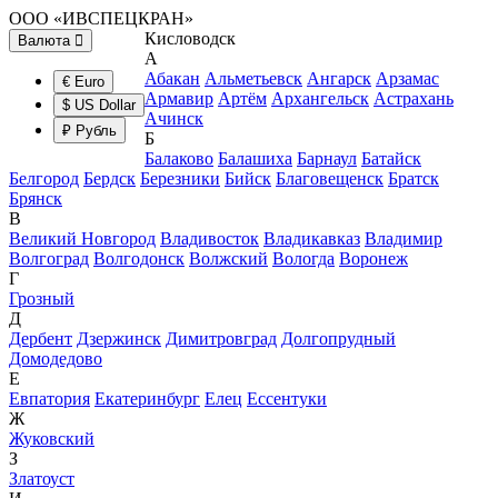
ООО «ИВСПЕЦКРАН»
Кисловодск
Валюта
А
Абакан
Альметьевск
Ангарск
Арзамас
€ Euro
Армавир
Артём
Архангельск
Астрахань
$ US Dollar
Ачинск
₽ Рубль
Б
Балаково
Балашиха
Барнаул
Батайск
Белгород
Бердск
Березники
Бийск
Благовещенск
Братск
Брянск
В
Великий Новгород
Владивосток
Владикавказ
Владимир
Волгоград
Волгодонск
Волжский
Вологда
Воронеж
Г
Грозный
Д
Дербент
Дзержинск
Димитровград
Долгопрудный
Домодедово
Е
Евпатория
Екатеринбург
Елец
Ессентуки
Ж
Жуковский
З
Златоуст