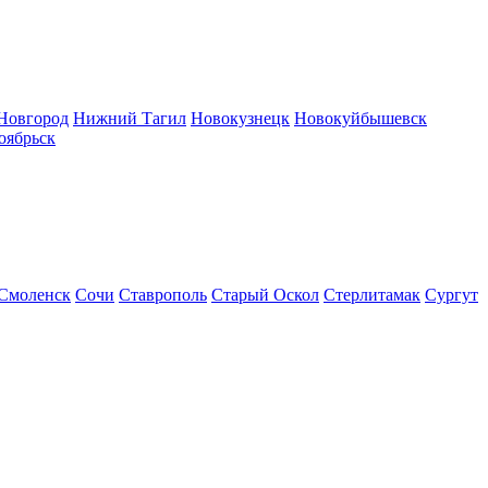
Новгород
Нижний Тагил
Новокузнецк
Новокуйбышевск
оябрьск
Смоленск
Сочи
Ставрополь
Старый Оскол
Стерлитамак
Сургут