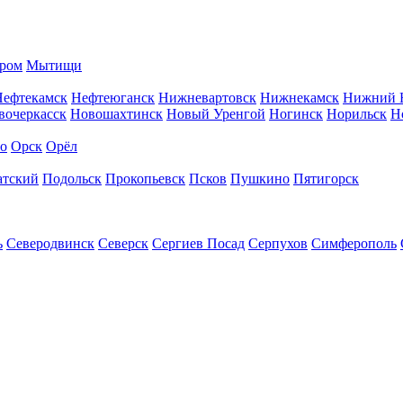
ром
Мытищи
Нефтекамск
Нефтеюганск
Нижневартовск
Нижнекамск
Нижний 
вочеркасск
Новошахтинск
Новый Уренгой
Ногинск
Норильск
Н
во
Орск
Орёл
атский
Подольск
Прокопьевск
Псков
Пушкино
Пятигорск
ь
Северодвинск
Северск
Сергиев Посад
Серпухов
Симферополь