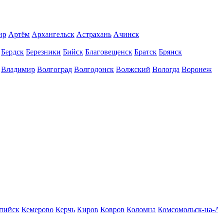
ир
Артём
Архангельск
Астрахань
Ачинск
Бердск
Березники
Бийск
Благовещенск
Братск
Брянск
Владимир
Волгоград
Волгодонск
Волжский
Вологда
Воронеж
пийск
Кемерово
Керчь
Киров
Ковров
Коломна
Комсомольск-на-