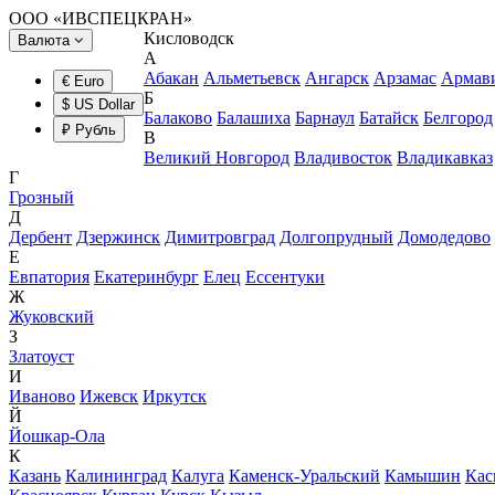
ООО «ИВСПЕЦКРАН»
Кисловодск
Валюта
А
Абакан
Альметьевск
Ангарск
Арзамас
Армав
€ Euro
Б
$ US Dollar
Балаково
Балашиха
Барнаул
Батайск
Белгород
₽ Рубль
В
Великий Новгород
Владивосток
Владикавказ
Г
Грозный
Д
Дербент
Дзержинск
Димитровград
Долгопрудный
Домодедово
Е
Евпатория
Екатеринбург
Елец
Ессентуки
Ж
Жуковский
З
Златоуст
И
Иваново
Ижевск
Иркутск
Й
Йошкар-Ола
К
Казань
Калининград
Калуга
Каменск-Уральский
Камышин
Кас