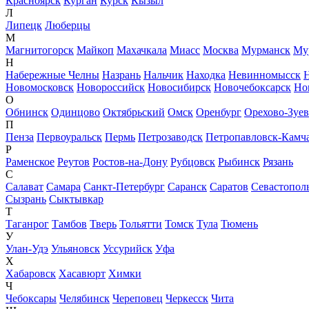
Красноярск
Курган
Курск
Кызыл
Л
Липецк
Люберцы
М
Магнитогорск
Майкоп
Махачкала
Миасс
Москва
Мурманск
Му
Н
Набережные Челны
Назрань
Нальчик
Находка
Невинномысск
Новомосковск
Новороссийск
Новосибирск
Новочебоксарск
Но
О
Обнинск
Одинцово
Октябрьский
Омск
Оренбург
Орехово-Зуе
П
Пенза
Первоуральск
Пермь
Петрозаводск
Петропавловск-Камч
Р
Раменское
Реутов
Ростов-на-Дону
Рубцовск
Рыбинск
Рязань
С
Салават
Самара
Санкт-Петербург
Саранск
Саратов
Севастопол
Сызрань
Сыктывкар
Т
Таганрог
Тамбов
Тверь
Тольятти
Томск
Тула
Тюмень
У
Улан-Удэ
Ульяновск
Уссурийск
Уфа
Х
Хабаровск
Хасавюрт
Химки
Ч
Чебоксары
Челябинск
Череповец
Черкесск
Чита