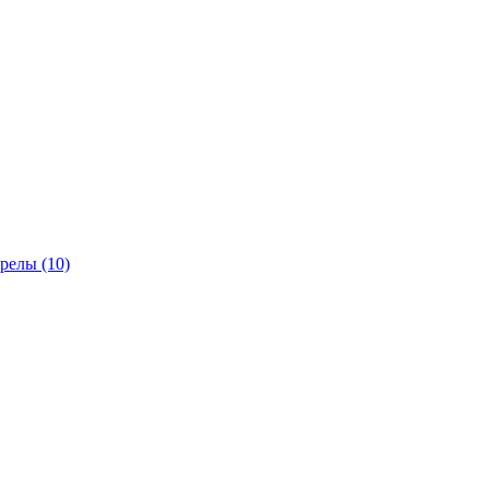
трелы
(10)