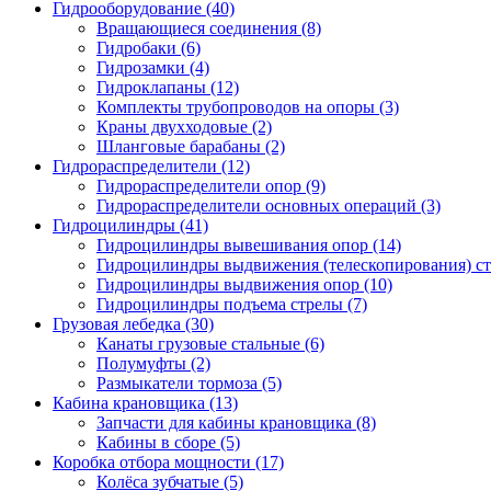
Гидрооборудование (40)
Вращающиеся соединения
(8)
Гидробаки
(6)
Гидрозамки
(4)
Гидроклапаны
(12)
Комплекты трубопроводов на опоры
(3)
Краны двухходовые
(2)
Шланговые барабаны
(2)
Гидрораспределители (12)
Гидрораспределители опор
(9)
Гидрораспределители основных операций
(3)
Гидроцилиндры (41)
Гидроцилиндры вывешивания опор
(14)
Гидроцилиндры выдвижения (телескопирования) с
Гидроцилиндры выдвижения опор
(10)
Гидроцилиндры подъема стрелы
(7)
Грузовая лебедка (30)
Канаты грузовые стальные
(6)
Полумуфты
(2)
Размыкатели тормоза
(5)
Кабина крановщика (13)
Запчасти для кабины крановщика
(8)
Кабины в сборе
(5)
Коробка отбора мощности (17)
Колёса зубчатые
(5)