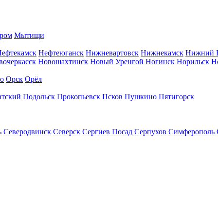
ром
Мытищи
Нефтекамск
Нефтеюганск
Нижневартовск
Нижнекамск
Нижний 
вочеркасск
Новошахтинск
Новый Уренгой
Ногинск
Норильск
Н
во
Орск
Орёл
атский
Подольск
Прокопьевск
Псков
Пушкино
Пятигорск
ь
Северодвинск
Северск
Сергиев Посад
Серпухов
Симферополь