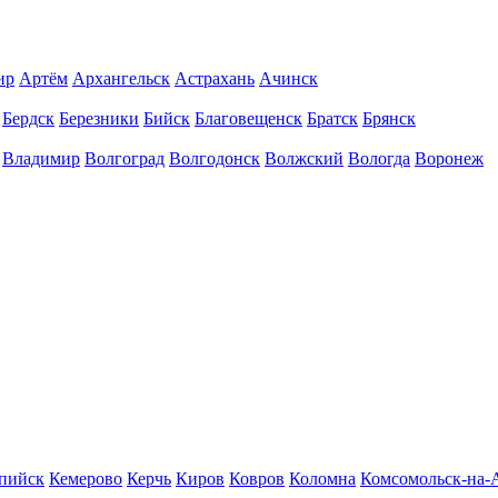
ир
Артём
Архангельск
Астрахань
Ачинск
Бердск
Березники
Бийск
Благовещенск
Братск
Брянск
Владимир
Волгоград
Волгодонск
Волжский
Вологда
Воронеж
пийск
Кемерово
Керчь
Киров
Ковров
Коломна
Комсомольск-на-