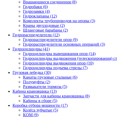
Вращающиеся соединения
(8)
Гидробаки
(6)
Гидрозамки
(4)
Гидроклапаны
(12)
Комплекты трубопроводов на опоры
(3)
Краны двухходовые
(2)
Шланговые барабаны
(2)
Гидрораспределители (12)
Гидрораспределители опор
(9)
Гидрораспределители основных операций
(3)
Гидроцилиндры (41)
Гидроцилиндры вывешивания опор
(14)
Гидроцилиндры выдвижения (телескопирования) с
Гидроцилиндры выдвижения опор
(10)
Гидроцилиндры подъема стрелы
(7)
Грузовая лебедка (30)
Канаты грузовые стальные
(6)
Полумуфты
(2)
Размыкатели тормоза
(5)
Кабина крановщика (13)
Запчасти для кабины крановщика
(8)
Кабины в сборе
(5)
Коробка отбора мощности (17)
Колёса зубчатые
(5)
КОМ
(9)