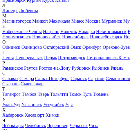
Красноярск
Курган
Курск
Кызыл
Л
Липецк
Люберцы
М
Магнитогорск
Майкоп
Махачкала
Миасс
Москва
Мурманск
Му
Н
Набережные Челны
Назрань
Нальчик
Находка
Невинномысск
Новомосковск
Новороссийск
Новосибирск
Новочебоксарск
Но
О
Обнинск
Одинцово
Октябрьский
Омск
Оренбург
Орехово-Зуе
П
Пенза
Первоуральск
Пермь
Петрозаводск
Петропавловск-Камч
Р
Раменское
Реутов
Ростов-на-Дону
Рубцовск
Рыбинск
Рязань
С
Салават
Самара
Санкт-Петербург
Саранск
Саратов
Севастопол
Сызрань
Сыктывкар
Т
Таганрог
Тамбов
Тверь
Тольятти
Томск
Тула
Тюмень
У
Улан-Удэ
Ульяновск
Уссурийск
Уфа
Х
Хабаровск
Хасавюрт
Химки
Ч
Чебоксары
Челябинск
Череповец
Черкесск
Чита