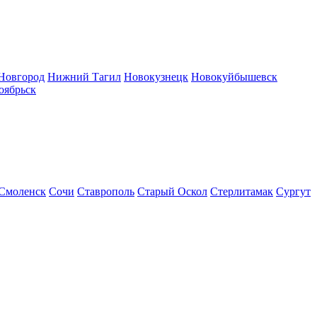
Новгород
Нижний Тагил
Новокузнецк
Новокуйбышевск
оябрьск
Смоленск
Сочи
Ставрополь
Старый Оскол
Стерлитамак
Сургут