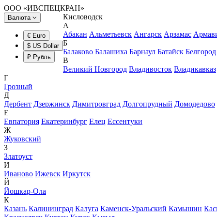
ООО «ИВСПЕЦКРАН»
Кисловодск
Валюта
А
Абакан
Альметьевск
Ангарск
Арзамас
Армав
€ Euro
Б
$ US Dollar
Балаково
Балашиха
Барнаул
Батайск
Белгород
₽ Рубль
В
Великий Новгород
Владивосток
Владикавказ
Г
Грозный
Д
Дербент
Дзержинск
Димитровград
Долгопрудный
Домодедово
Е
Евпатория
Екатеринбург
Елец
Ессентуки
Ж
Жуковский
З
Златоуст
И
Иваново
Ижевск
Иркутск
Й
Йошкар-Ола
К
Казань
Калининград
Калуга
Каменск-Уральский
Камышин
Кас