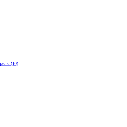
трелы
(10)