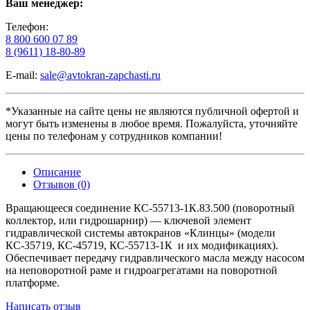
Ваш менеджер:
Телефон:
8 800 600 07 89
8 (9611) 18-80-89
E-mail:
sale@avtokran-zapchasti.ru
*Указанные на сайте цены не являются публичной офертой и
могут быть изменены в любое время. Пожалуйста, уточняйте
цены по телефонам у сотрудников компании!
Описание
Отзывов (0)
Вращающееся
соединение
КС‑55713‑1К.83.500
(поворотный
коллектор,
или
гидрошарнир)
— ключевой
элемент
гидравлической
системы
автокранов
«Клинцы»
(модели
КС‑35719,
КС‑45719,
КС‑55713‑1К
и их модификациях
).
Обеспечивает
передачу
гидравлического
масла
между
насосом
на
неповоротной
раме
и
гидроагрегатами
на
поворотной
платформе.
Написать отзыв