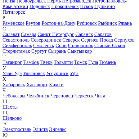
Пенза
Первоуральск
Пермь
Петрозаводск
Петропавловск-
Камчатский
Подольск
Прокопьевск
Псков
Пушкино
Пятигорск
Р
Раменское
Реутов
Ростов-на-Дону
Рубцовск
Рыбинск
Рязань
С
Салават
Самара
Санкт-Петербург
Саранск
Саратов
Севастополь
Северодвинск
Северск
Сергиев Посад
Серпухов
Симферополь
Смоленск
Сочи
Ставрополь
Старый Оскол
Стерлитамак
Сургут
Сызрань
Сыктывкар
Т
Таганрог
Тамбов
Тверь
Тольятти
Томск
Тула
Тюмень
У
Улан-Удэ
Ульяновск
Уссурийск
Уфа
Х
Хабаровск
Хасавюрт
Химки
Ч
Чебоксары
Челябинск
Череповец
Черкесск
Чита
Ш
Шахты
Щ
Щёлково
Э
Электросталь
Элиста
Энгельс
Ю