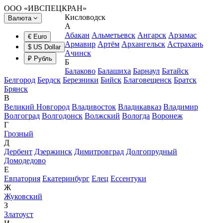
ООО «ИВСПЕЦКРАН»
Кисловодск
Валюта
А
Абакан
Альметьевск
Ангарск
Арзамас
€ Euro
Армавир
Артём
Архангельск
Астрахань
$ US Dollar
Ачинск
₽ Рубль
Б
Балаково
Балашиха
Барнаул
Батайск
Белгород
Бердск
Березники
Бийск
Благовещенск
Братск
Брянск
В
Великий Новгород
Владивосток
Владикавказ
Владимир
Волгоград
Волгодонск
Волжский
Вологда
Воронеж
Г
Грозный
Д
Дербент
Дзержинск
Димитровград
Долгопрудный
Домодедово
Е
Евпатория
Екатеринбург
Елец
Ессентуки
Ж
Жуковский
З
Златоуст