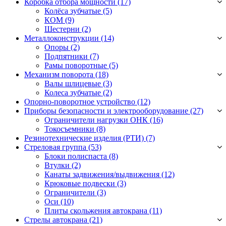
Коробка отбора мощности (17)
Колёса зубчатые
(5)
КОМ
(9)
Шестерни
(2)
Металлоконструкции (14)
Опоры
(2)
Подпятники
(7)
Рамы поворотные
(5)
Механизм поворота (18)
Валы шлицевые
(3)
Колеса зубчатые
(2)
Опорно-поворотное устройство (12)
Приборы безопасности и электрооборудование (27)
Ограничители нагрузки ОНК
(16)
Токосъемники
(8)
Резинотехнические изделия (РТИ) (7)
Стреловая группа (53)
Блоки полиспаста
(8)
Втулки
(2)
Канаты задвижения/выдвижения
(12)
Крюковые подвески
(3)
Ограничители
(3)
Оси
(10)
Плиты скольжения автокрана
(11)
Стрелы автокрана (21)